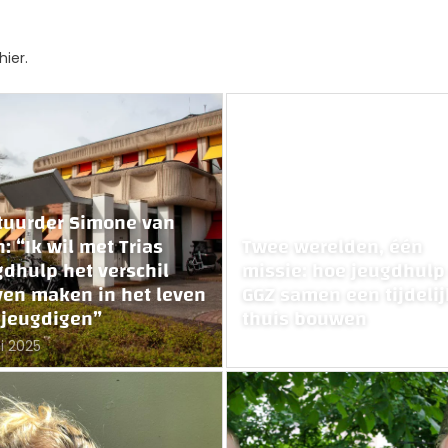
hier.
tuurder Simone van
: “Ik wil met Trias
Twee werelden, één
gdhulp het verschil
missie: hoe jeugdhulp
jven maken in het leven
GGZ samen een tijdelij
 jeugdigen”
thuis bouwen
ni 2025
27 mei 2025