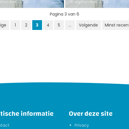
eptember 2024
16 september 2024
Pagina 3 van 6
ige
1
2
3
4
5
...
Volgende
Minst recen
tische informatie
Over deze site
tact
Privacy