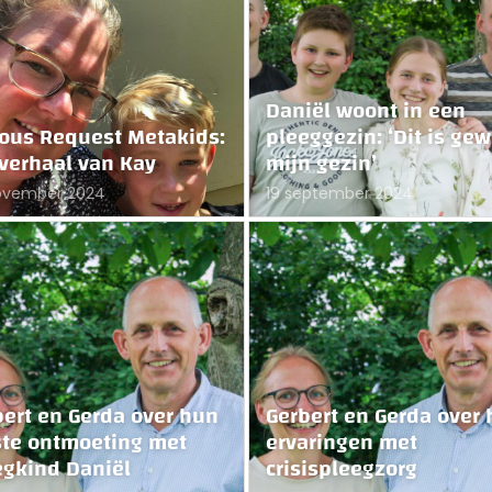
Daniël woont in een
ious Request Metakids:
pleeggezin: ‘Dit is ge
 verhaal van Kay
mijn gezin’
ovember 2024
19 september 2024
bert en Gerda over hun
Gerbert en Gerda over
ste ontmoeting met
ervaringen met
egkind Daniël
crisispleegzorg