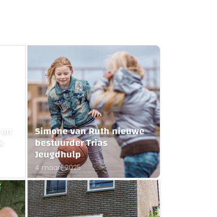
 en
Simone van Ruth nieuwe
k
bestuurder Trias
Jeugdhulp
4 maart 2025