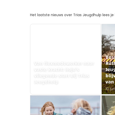
Het laatste nieuws over Trias Jeugdhulp lees je 
Bes
Van flexmedewerker naar
Ruth
vaste kracht: Rojo’s
Jeu
vliegende start bij Trias
bli
Jeugdhulp
van
24 juli 2025
10 ju