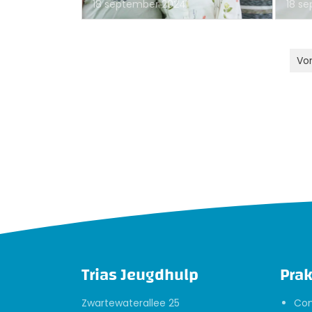
18 september 2024
18 s
Vor
Trias Jeugdhulp
Prak
Zwartewaterallee 25
Con