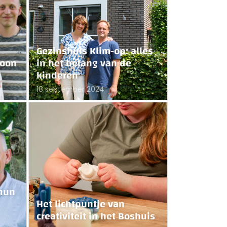
Gezinshuis Klim-op: alles
woon
in het belang van de
kinderen
18 september 2024
 hun
Het lichtpuntje van
creativiteit in het Boshuis