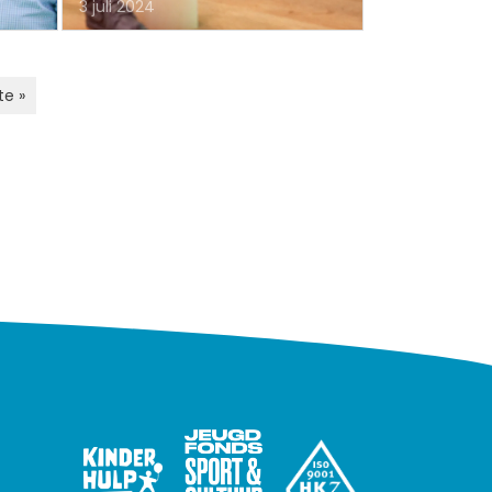
3 juli 2024
te »