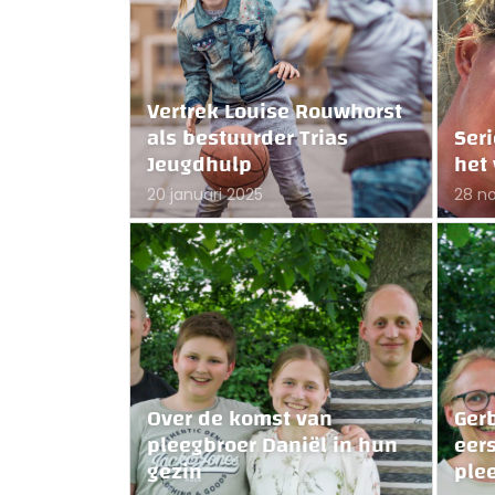
Vertrek Louise Rouwhorst
als bestuurder Trias
Ser
Jeugdhulp
het
20 januari 2025
28 n
Over de komst van
Ger
pleegbroer Daniël in hun
eer
gezin
ple