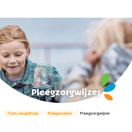
Pleegzorgwijzer
Trias Jeugdhulp
/
Pleegouders
/
Pleegzorgwijzer