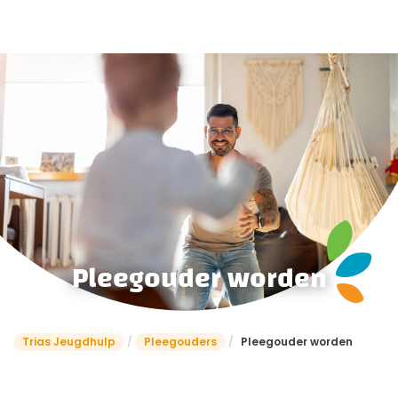
Pleegouder worden
Trias Jeugdhulp
/
Pleegouders
/
Pleegouder worden