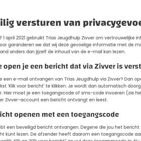
ilig versturen van privacygevo
 1 april 2021 gebruikt Trias Jeugdhulp Zivver om vertrouwelijke in
door garanderen we dat wij deze gevoelige informatie met de mo
nd anders dan jijzelf de inhoud van de e-mail kan lezen.
 open je een bericht dat via Zivver is vers
e een e-mail ontvangen van Trias Jeugdhulp via Zivver? Dan ope
kst ‘Klik voor bericht’ te klikken. Je wordt dan automatisch do
r. Hier moet je een toegangscode of sms-code invoeren (zie hie
er Zivver-account een bericht ontvangt en leest.
icht openen met een toegangscode
bt een beveiligd bericht ontvangen. Degene die jou het bericht st
cht kunt lezen. De afzender heeft daarom een toegangscode aan 