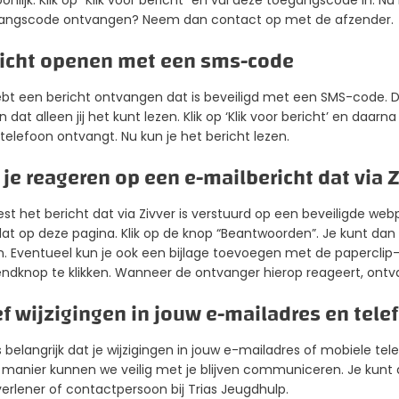
onlijk. Klik op “Klik voor bericht” en vul deze toegangscode in. Nu
angscode ontvangen? Neem dan contact op met de afzender.
icht openen met een sms-code
bt een bericht ontvangen dat is beveiligd met een SMS-code. Deg
 dat alleen jij het kunt lezen. Klik op ‘Klik voor bericht’ en daarn
telefoon ontvangt. Nu kun je het bericht lezen.
 je reageren op een e-mailbericht dat via Z
est het bericht dat via Zivver is verstuurd op een beveiligde webp
at op deze pagina. Klik op de knop “Beantwoorden”. Je kunt dan 
n. Eventueel kun je ook een bijlage toevoegen met de paperclip-
ndknop te klikken. Wanneer de ontvanger hierop reageert, ontva
f wijzigingen in jouw e-mailadres en te
s belangrijk dat je wijzigingen in jouw e-mailadres of mobiele 
 manier kunnen we veilig met je blijven communiceren. Je kunt
erlener of contactpersoon bij Trias Jeugdhulp.