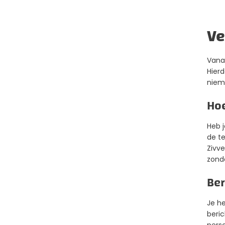
Ve
Vanaf
Hier
niema
Hoe
Heb j
de te
Zivve
zond
Ber
Je he
beri