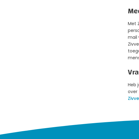
Mee
Met Z
perso
mail
Zivv
toeg
mens
Vr
Heb 
over
Zivve