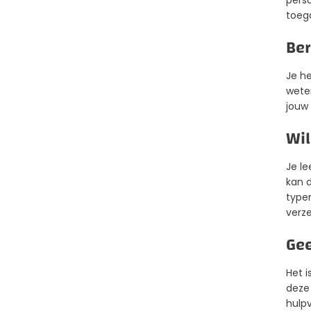
perso
toeg
Ber
Je he
weten
jouw 
Wil
Je le
kan d
type
verze
Gee
Het i
deze
hulpv