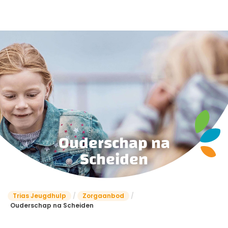
Ouderschap na
Scheiden
Trias Jeugdhulp
/
Zorgaanbod
/
Ouderschap na Scheiden