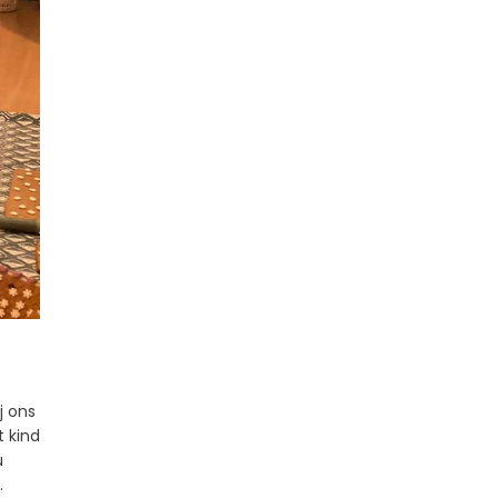
j ons
t kind
u
.