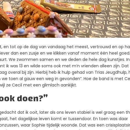
lst, en tot op de dag van vandaag het meest, vertrouwd en op ha
ts liever dan een zusje en we klikken vanaf moment één heel goed
buurt. We zwommen samen en we deden de hele dag kunstjes. In
t ik was 13 en wilde soms ook met m’n vrienden alleen zijn. Dat
aag overal bij zijn. Hierbij heb ik hulp gehad van Trias Jeugdhulp,
e toen al gauw een weg in gevonden”. Hoe de band is met Ce
wijl ze Cecil met een glimlach aankijkt.
 ook doen?”
 gedacht dat ik ooit, later als ons leven stabiel is wel graag een th
gaat, het dagelijkse leven komt er tussendoor. En toen was daar
nzussen, waar Sophie tijdelijk woonde. Dat was een crisisplaatsi