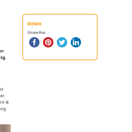
Delen
Share this...
or
ig.
et
er.
nt ik
nog