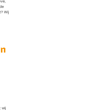
eve,
 de
? Wij
en
 wij