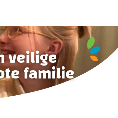
n veilige
ote familie