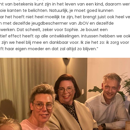
cht van betekenis kunt zijn in het leven van een kind, daarom we
e kanten te belichten. Natuurlijk, je moet goed kunnen
et hoeft niet heel moeilijk te zijn, het brengt juist ook heel ve
egin met dezelfde jeugdbeschermer van JbOV en dezelfde
erken. Dat scheelt, zeker voor Sophie. Je bouwt een
tief effect heeft op alle ontwikkelingen. Intussen hebben we oo
n we heel blij mee en dankbaar voor. Ik zie het zo: ik zorg voo
haar eigen moeder en dat zal altijd zo blijven.”