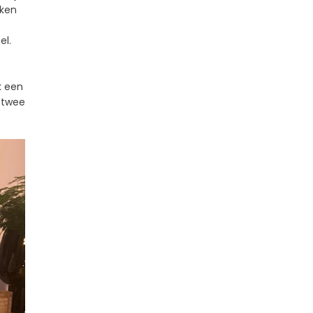
rken
el.
k een
r twee