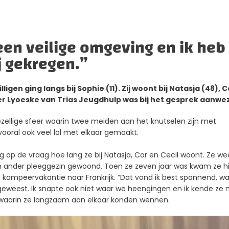
 een veilige omgeving en ik heb
j gekregen.”
ligen ging langs bij
Sophie (11). Zij woont bij Natasja (48), C
r Lyoeske van Trias Jeugdhulp was bij het
gesprek aanwez
ellige sfeer waarin twee meiden aan het knutselen zijn met
 vooral ook veel lol met elkaar gemaakt.
g op de vraag hoe lang ze bij Natasja, Cor en Cecil woont. Ze we
een ander pleeggezin gewoond. Toen ze zeven jaar was kwam ze hi
 kampeervakantie naar Frankrijk. “Dat vond ik best spannend, wa
eweest. Ik snapte ook niet waar we heengingen en ik kende ze 
, waarin ze langzaam aan elkaar konden wennen.