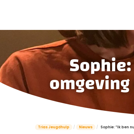
Sophie: 
omgeving e
Trias Jeugdhulp
/
Nieuws
/
Sophie: “Ik ben n