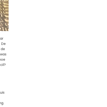
ar
. De
 de
 was
 hoe
cil?
uis
ng.