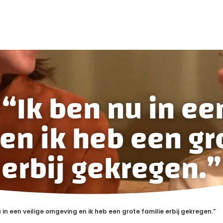
“Ik ben nu in ee
n ik heb een gr
erbij gekregen.”
u in een veilige omgeving en ik heb een grote familie erbij gekregen.”